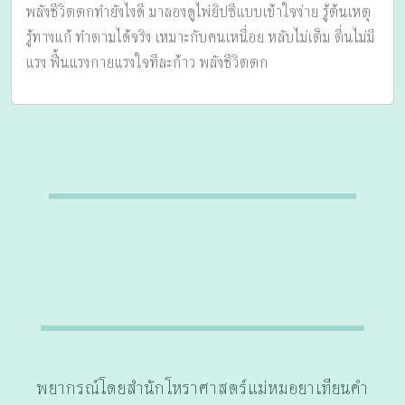
พลังชีวิตตกทำยังไงดี มาลองดูไพ่ยิปซีแบบเข้าใจง่าย รู้ต้นเหตุ
รู้ทางแก้ ทำตามได้จริง เหมาะกับคนเหนื่อย หลับไม่เต็ม ตื่นไม่มี
แรง ฟื้นแรงกายแรงใจทีละก้าว พลังชีวิตตก
พยากรณ์โดยสำนักโหราศาสตร์แม่หมอยาเทียนคำ