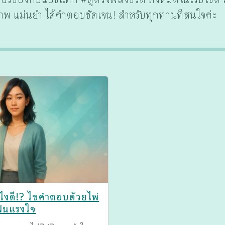
พ แม่นยำ ได้คำตอบชัดเจน! สำหรับทุกท่านที่สนใจค่ะ
งไงดี!? ไขคำตอบด้วยไพ่
ฟื้นแรงใจ