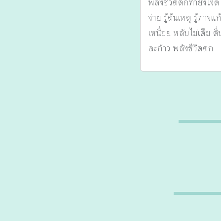
พลังชีวิตตกทำยังไงดี
ง่าย รู้ต้นเหตุ รู้ทา
เหนื่อย หลับไม่เต็ม ต
ละก้าว พลังชีวิตตก