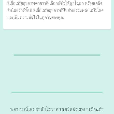
สีเสื้อเสริมสุขภาพตามราศี เลือกยังไงให้ถูกโฉลก พร้อมเคล็ด
ลับใส่แล้วดีทั้งปี สีเสื้อเสริมสุขภาพที่ใช่ช่วยเสริมพลัง เสริมโชค
และเพิ่มความมั่นใจในทุกวันของคุณ
พยากรณ์โดยสำนักโหราศาสตร์แม่หมอยาเทียนคำ