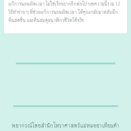
แก้การนอนผิดเวลา ไม่ใช่เรื่องยากอีกต่อไป บทความนี้รวม 12
วิธีทำง่าย ๆ ที่ช่วยแก้การนอนผิดเวลา ให้คุณกลับมาหลับลึก
ตื่นสดชื่น และคืนสมดุลนาฬิกาชีวิตได้จริง
พยากรณ์โดยสำนักโหราศาสตร์แม่หมอยาเทียนคำ