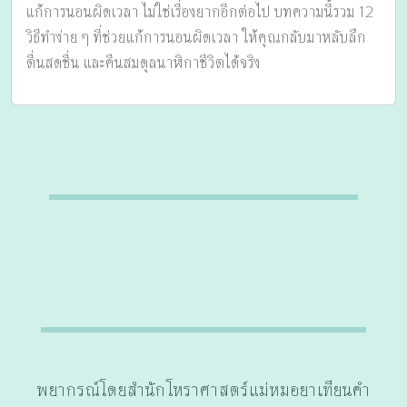
แก้การนอนผิดเวลา ไม่ใช่เรื่องยากอีกต่อไป บทความนี้รวม 12
วิธีทำง่าย ๆ ที่ช่วยแก้การนอนผิดเวลา ให้คุณกลับมาหลับลึก
ตื่นสดชื่น และคืนสมดุลนาฬิกาชีวิตได้จริง
พยากรณ์โดยสำนักโหราศาสตร์แม่หมอยาเทียนคำ