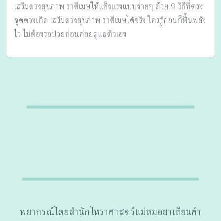
เสริมดวงสุขภาพ ราศีเมษให้แข็งแรงแบบง่ายๆ ด้วย 9 วิธีที่ตรง
จุดดวงเกิด เสริมดวงสุขภาพ ราศีเมษได้จริง ใครรู้ก่อนก็ฟื้นพลัง
ไว ไม่ต้องรอป่วยก่อนค่อยดูแลตัวเอง
พยากรณ์โดยสำนักโหราศาสตร์แม่หมอยาเทียนคำ