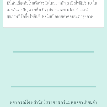
ปีนี้ฉันเสี่ยงกับโรคเรื้อรังชนิดไหนมากที่สุด เปิดไพ่ยิปซี 10 ใบ
เผยต้นตอปัญหา อดีต ปัจจุบัน อนาคต พร้อมคำแนะนำ
สุขภาพที่ลึกซึ้ง ไพ่ยิปซี 10 ใบเปิดเผยคำตอบชะตาสุขภาพ
พยากรณ์โดยสำนักโหราศาสตร์แม่หมอยาเทียนคำ