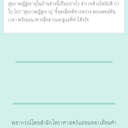
สุขภาพผู้สูงอายุในบ้านช่วงนี้เป็นอย่างไร สำรวจด้วยไพ่ยิปซี 10
ใบ โปร “สุขภาพผู้สูงอายุ” ชี้จุดเสี่ยงที่ควรตรวจ พบแพทย์ทัน
เวลา พร้อมแนวทางสื่อสารและดูแลที่ทำได้จริง
พยากรณ์โดยสำนักโหราศาสตร์แม่หมอยาเทียนคำ