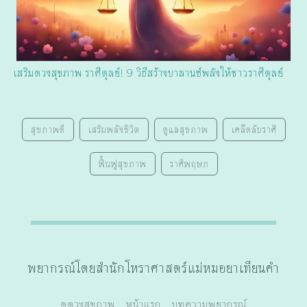
เสริมดวงสุขภาพ ราศีตุลย์! 9 วิธีสร้างบาลานซ์พลังให้ชาวราศีตุลย์
สุขภาพดี
เสริมพลังชีวิต
ดูแลสุขภาพ
เคล็ดลับราศี
ฟื้นฟูสุขภาพ
ราศีพฤษภ
พยากรณ์โดยสำนักโหราศาสตร์แม่หมอยาเทียนคำ
ดูดวงสุขภาพ
หน้าแรก
บทความพยากรณ์