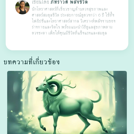
เขียนโดย
ภัทราวดี พลังชีวิต
นักโหราศาสตร์ที่เชี่ยวชาญด้านดวงสุขภาพและ
ศาสตร์สมดุลชีวิต ประสบการณ์ดูดวงกว่า 6 ปี ใช้ทั้ง
ไพ่ยิปซีและโหราศาสตร์สากล วิเคราะห์พลังงานของ
ร่างกายและจิตใจ พร้อมแนะนำวิธีดูแลสุขภาพตาม
ดวงชะตา เพื่อให้คุณมีชีวิตที่แข็งแรงและสมดุล
บทความที่เกี่ยวข้อง