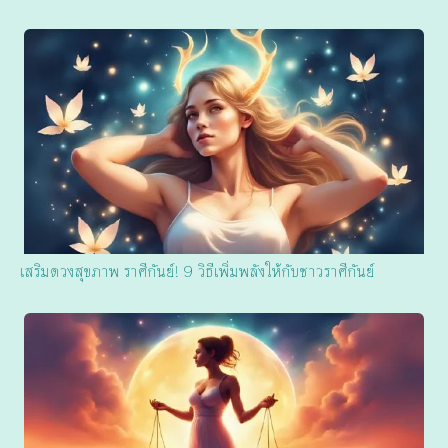
เสริมดวงสุขภาพ ราศีกันย์! 9 วิธีเพิ่มพลังให้กับชาวราศีกันย์