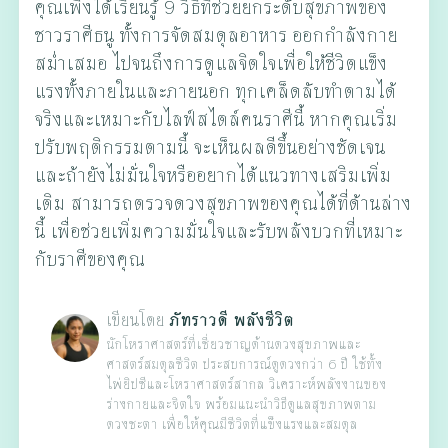
คุณเพิ่งได้เรียนรู้ 9 วิธีที่ช่วยยกระดับสุขภาพของ
ชาวราศีธนู ทั้งการจัดสมดุลอาหาร ออกกำลังกาย
สม่ำเสมอ ไปจนถึงการดูแลจิตใจเพื่อให้ชีวิตแข็ง
แรงทั้งภายในและภายนอก ทุกเคล็ดลับทำตามได้
จริงและเหมาะกับไลฟ์สไตล์คนราศีนี้ หากคุณเริ่ม
ปรับพฤติกรรมตามนี้ จะเห็นผลดีขึ้นอย่างชัดเจน
และถ้ายังไม่มั่นใจหรืออยากได้แนวทางเสริมเพิ่ม
เติม สามารถตรวจดวงสุขภาพของคุณได้ที่ด้านล่าง
นี้ เพื่อช่วยเพิ่มความมั่นใจและรับพลังบวกที่เหมาะ
กับราศีของคุณ
เขียนโดย
ภัทราวดี พลังชีวิต
นักโหราศาสตร์ที่เชี่ยวชาญด้านดวงสุขภาพและ
ศาสตร์สมดุลชีวิต ประสบการณ์ดูดวงกว่า 6 ปี ใช้ทั้ง
ไพ่ยิปซีและโหราศาสตร์สากล วิเคราะห์พลังงานของ
ร่างกายและจิตใจ พร้อมแนะนำวิธีดูแลสุขภาพตาม
ดวงชะตา เพื่อให้คุณมีชีวิตที่แข็งแรงและสมดุล