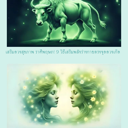
เสริมดวงสุขภาพ ราศีพฤษภ! 9 วิธีเสริมพลังร่างกายตรงจุดดวงเกิด