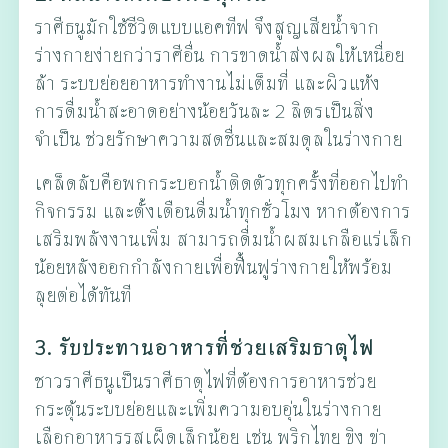
ราศีธนูมักใช้ชีวิตแบบแอคทีฟ จึงสูญเสียน้ำจาก
ร่างกายง่ายกว่าราศีอื่น การขาดน้ำส่งผลให้เหนื่อย
ล้า ระบบย่อยอาหารทำงานไม่เต็มที่ และผิวแห้ง
การดื่มน้ำสะอาดอย่างน้อยวันละ 2 ลิตรเป็นสิ่ง
จำเป็น ช่วยรักษาความสดชื่นและสมดุลในร่างกาย
เคล็ดลับคือพกกระบอกน้ำติดตัวทุกครั้งที่ออกไปทำ
กิจกรรม และตั้งเตือนดื่มน้ำทุกชั่วโมง หากต้องการ
เสริมพลังงานเพิ่ม สามารถดื่มน้ำผสมเกลือแร่เล็ก
น้อยหลังออกกำลังกายเพื่อฟื้นฟูร่างกายให้พร้อม
ลุยต่อได้ทันที
3. รับประทานอาหารที่ช่วยเสริมธาตุไฟ
ชาวราศีธนูเป็นราศีธาตุไฟที่ต้องการอาหารช่วย
กระตุ้นระบบย่อยและเพิ่มความอบอุ่นในร่างกาย
เลือกอาหารรสเผ็ดเล็กน้อย เช่น พริกไทย ขิง ข่า