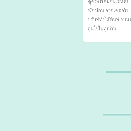
ดูดวงโรคนอนไม่หลับ
พักผ่อน จากเคสจริง เ
ปรับที่ทำได้ทันที จนห
อุ่นใจในทุกคืน