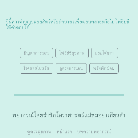
ปีนี้ควรทำบุญปล่อยสัตว์หรือตักบาตรเพื่อผ่อนคลายหรือไม่ ไพ่ยิปซี
ให้คำตอบได้
ปัญหาการนอน
ไพ่ยิปซีสุขภาพ
นอนได้ยาก
โรคนอนไม่หลับ
ดูดวงการนอน
พลังพักผ่อน
พยากรณ์โดยสำนักโหราศาสตร์แม่หมอยาเทียนคำ
ดูดวงสุขภาพ
หน้าแรก
บทความพยากรณ์