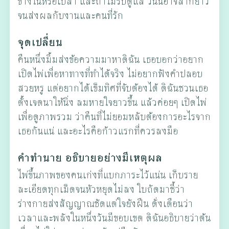
ข้างในหรือเปล่า และถ้าไม่รีบดูแล วันนี้อาจลากยาว
จนส่งผลกับงานและคนที่รัก
จุดเปลี่ยน
คืนหนึ่งมิ้มส่งข้อความมาหาดิฉัน เธอบอกว่าอยาก
เปิดไพ่เพื่อหาทางที่ทำได้จริง ไม่อยากฟังคำปลอบ
สวยหรู แต่อยากได้เข็มทิศที่จับต้องได้ ดิฉันชวนเธอ
ตั้งเจตนาให้นิ่ง ลมหายใจยาวขึ้น แล้วค่อยๆ เปิดไพ่
เพื่อดูภาพรวม ว่าคืนที่ไม่ยอมหลับต้องการอะไรจาก
เธอกันแน่ และอะไรคือก้าวแรกที่ควรลงมือ
คำทำนาย อธิบายอย่างมีเหตุผล
ไพ่ขึ้นภาพของคนเก่งที่แบกภาระไว้แน่น เก็บราย
ละเอียดทุกเม็ดจนหัวหยุดไม่ลง ใบถัดมาชี้ว่า
ร่างกายส่งสัญญาณชัดแต่ใจยังฝืน ดั่งเตือนว่า
เวลาและพลังในหนึ่งวันมีขอบเขต ดิฉันอธิบายว่าต้น