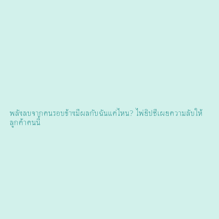
พลังลบจากคนรอบข้างมีผลกับฉันแค่ไหน? ไพ่ยิปซีเผยความลับให้
ลูกค้าคนนี้