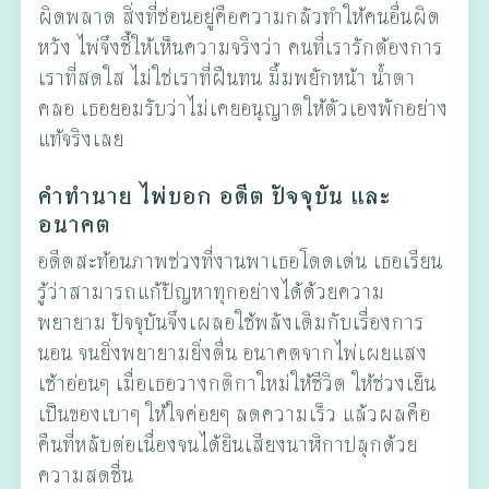
ผิดพลาด สิ่งที่ซ่อนอยู่คือความกลัวทำให้คนอื่นผิด
หวัง ไพ่จึงชี้ให้เห็นความจริงว่า คนที่เรารักต้องการ
เราที่สดใส ไม่ใช่เราที่ฝืนทน มิ้มพยักหน้า น้ำตา
คลอ เธอยอมรับว่าไม่เคยอนุญาตให้ตัวเองพักอย่าง
แท้จริงเลย
คำทำนาย ไพ่บอก อดีต ปัจจุบัน และ
อนาคต
อดีตสะท้อนภาพช่วงที่งานพาเธอโดดเด่น เธอเรียน
รู้ว่าสามารถแก้ปัญหาทุกอย่างได้ด้วยความ
พยายาม ปัจจุบันจึงเผลอใช้พลังเดิมกับเรื่องการ
นอน จนยิ่งพยายามยิ่งตื่น อนาคตจากไพ่เผยแสง
เช้าอ่อนๆ เมื่อเธอวางกติกาใหม่ให้ชีวิต ให้ช่วงเย็น
เป็นของเบาๆ ให้ใจค่อยๆ ลดความเร็ว แล้วผลคือ
คืนที่หลับต่อเนื่องจนได้ยินเสียงนาฬิกาปลุกด้วย
ความสดชื่น