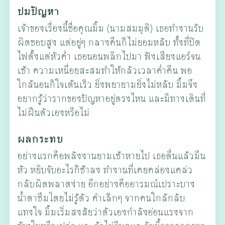
ปมปัญหา
เจ้าของเรื่องนี้ชื่อคุณมิ้ม (นามสมมุติ) เธอทำงานรับ
ผิดชอบสูง แต่อยู่ๆ กลางคืนก็ไม่ยอมหลับ ทั้งที่ปิด
ไฟตั้งแต่หัวค่ำ เธอนอนพลิกไปมา ฟังเสียงแอร์จน
เช้า ความเหนื่อยสะสมทำให้กลัวเวลาค่ำคืน พอ
ใกล้นอนก็ใจเต้นเร็ว ยิ่งพยายามยิ่งไม่หลับ มิ้มจึง
อยากรู้ว่ารากของปัญหาอยู่ตรงไหน และมีทางเดินที่
ไม่ฝืนตัวเองหรือไม่
ผลกระทบ
อย่างแรกคือพลังงานยามเช้าหายไป เธอตื่นแล้วมึน
หัว หยิบจับอะไรก็ช้าลง ทำงานที่เคยคล่องแคล่ว
กลับผิดพลาดง่าย อีกอย่างคืออารมณ์เปราะบาง
น้ำตาซึมโดยไม่รู้ตัว คำเล็กๆ จากคนใกล้กลับ
แทงใจ มิ้มเริ่มสงสัยว่าตัวเองกำลังอ่อนแรงจาก