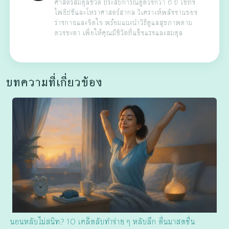
ศาสตร์สมดุลชีวิต ประสบการณ์ดูดวงกว่า 6 ปี ใช้ทั้ง
ไพ่ยิปซีและโหราศาสตร์สากล วิเคราะห์พลังงานของ
ร่างกายและจิตใจ พร้อมแนะนำวิธีดูแลสุขภาพตาม
ดวงชะตา เพื่อให้คุณมีชีวิตที่แข็งแรงและสมดุล
บทความที่เกี่ยวข้อง
นอนหลับไม่สนิท? 10 เคล็ดลับทำง่าย ๆ หลับลึก ตื่นมาสดชื่น