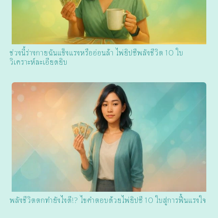
ช่วงนี้ร่างกายฉันแข็งแรงหรืออ่อนล้า ไพ่ยิปซีพลังชีวิต 10 ใบ
วิเคราะห์ละเอียดยิบ
พลังชีวิตตกทำยังไงดี!? ไขคำตอบด้วยไพ่ยิปซี 10 ใบสู่การฟื้นแรงใจ